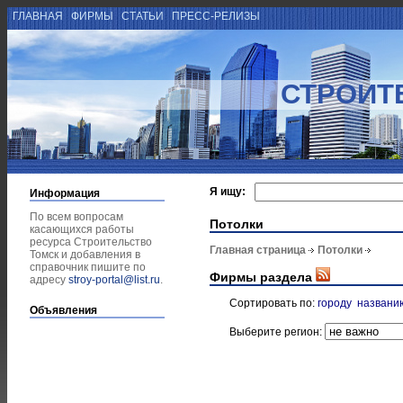
ГЛАВНАЯ
ФИРМЫ
СТАТЬИ
ПРЕСС-РЕЛИЗЫ
СТРОИТ
Я ищу:
Информация
По всем вопросам
Потолки
касающихся работы
ресурса Строительство
Главная страница
Потолки
Томск и добавления в
справочник пишите по
Фирмы раздела
адресу
stroy-portal@list.ru
.
Сортировать по:
городу
названи
Объявления
Выберите регион: