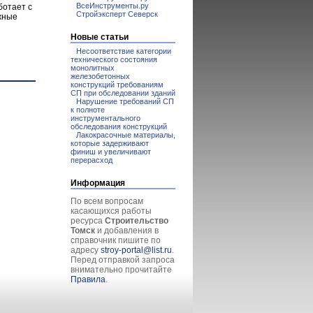
ВсеИнструменты.ру
ботает с
Стройэксперт Северск
жные
Новые статьи
Несоответствие категории
технического состояния
монолитных
железобетонных
конструкций требованиям
СП при обследовании зданий
Нарушение требований СП
к полноте
инструментального
обследования конструкций
Лакокрасочные материалы,
которые задерживают
финиш и увеличивают
перерасход
Информация
По всем вопросам
касающихся работы
ресурса
Строительство
Томск
и добавления в
справочник пишите по
адресу
stroy-portal@list.ru
.
Перед отправкой запроса
внимательно прочитайте
Правила
.