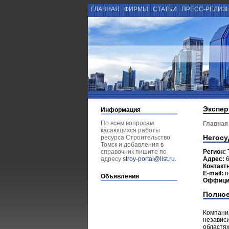
ГЛАВНАЯ
ФИРМЫ
СТАТЬИ
ПРЕСС-РЕЛИЗ
Экспер
Информация
По всем вопросам
Главная
касающихся работы
Негосу
ресурса Строительство
Томск и добавления в
справочник пишите по
Регион:
адресу
stroy-portal@list.ru
.
Адрес:
6
Контакт
E-mail:
n
Объявления
Оффици
Полное
Компани
независи
областях