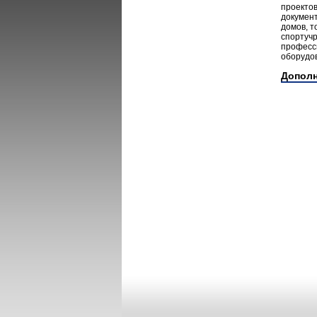
проектов
документ
домов, т
спортуч
професс
оборудов
Допол