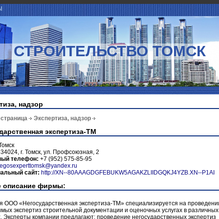
Ы
СТРОИТЕЛЬСТВО ТОМСК
тиза, надзор
 страница
Экспертиза, надзор
дарственная экспертиза-ТМ
Томск
34024, г. Томск, ул. Профсоюзная, 2
ный телефон:
+7 (952) 575-85-95
egosexperttomsk@yandex.ru
альный сайт:
http://XN--80AAAGDGFEBUKW5AGAKZLIIDGQKJ4YZB.XN--P1AI
 описание фирмы:
я ООО «Негосударственная экспертиза-ТМ» специализируется на проведени
мых экспертиз строительной документации и оценочных услугах в различных
. Эксперты компании предлагают: проведение негосударственных экспертиз