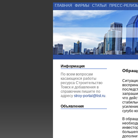
ГЛАВНАЯ
ФИРМЫ
СТАТЬИ
ПРЕСС-РЕЛИЗ
Информация
Обраще
По всем вопросам
касающихся работы
Ситуаци
ресурса Строительство
восприни
Томск и добавления в
последст
справочник пишите по
запрашив
адресу
stroy-portal@list.ru
.
что дей
стабильн
Объявления
усиление
сугубо к
В обращ
необход
инвестор
большего
дополнит