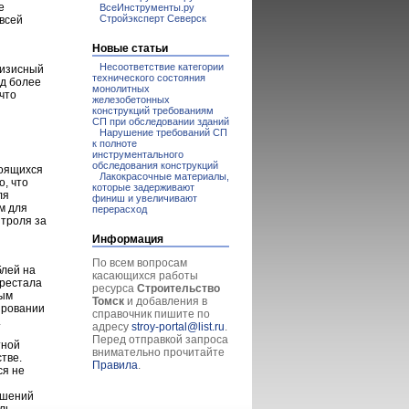
е
ВсеИнструменты.ру
Стройэксперт Северск
всей
Новые статьи
Несоответствие категории
ризисный
технического состояния
од более
монолитных
что
железобетонных
конструкций требованиям
СП при обследовании зданий
Нарушение требований СП
к полноте
инструментального
обследования конструкций
роящихся
Лакокрасочные материалы,
о, что
которые задерживают
ля
финиш и увеличивают
м для
перерасход
нтроля за
Информация
По всем вопросам
блей на
касающихся работы
ерестала
ресурса
Строительство
ным
Томск
и добавления в
мировании
справочник пишите по
.
адресу
stroy-portal@list.ru
.
Перед отправкой запроса
тной
внимательно прочитайте
тве.
Правила
.
ся не
ешений