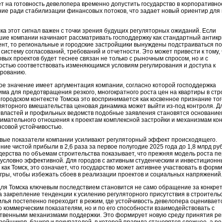
т на готовность девелопера временно допустить государство в корпоративно
ие ради стабилизации финансовых потоков, что задает новый ориентир для 
ка этот сигнал важен с точки зрения будущих регуляторных ожиданий. Если
шие компании начинают рассматривать господдержку как стандартный антик
нт, то региональные и городские застройщики вынуждены подстраиваться п
систему согласований, требований и отчетности. Это может привести к тому, 
овых проектов будет теснее связан не только с рыночным спросом, но и с
остью соответствовать изменяющимся условиям регулирования и доступа к
рованию.
е значение имеет аргументация компании, согласно которой господдержка
ма для предотвращения резкого, многократного роста цен на квартиры в ст
 городском контексте Томска это воспринимается как косвенное признание тог
ляторного вмешательства ценовая динамика может выйти из-под контроля. Д
 властей и профильных ведомств подобные заявления становятся основание
имательного отношения к проектам комплексной застройки и механизмам ко
совой устойчивостью.
вые показатели компании усиливают регуляторный эффект происходящего.
ие чистой прибыли в 2,6 раза за первое полугодие 2025 года до 1,8 млрд ру
ерства по объемам строительства показывает, что прежняя модель роста п
условно эффективной. Для городов с активным студенческим и инвестицион
 как Томск, это означает, что государство может активнее участвовать в фор
гры, чтобы избежать сбоев в реализации проектов и социальных напряжений
для Томска ключевым последствием становится не само обращение за конкре
а закрепление тенденции к усилению регуляторного присутствия в строительс
лья постепенно переходит в режим, где устойчивость девелопера оценивает
о коммерческим показателям, но и по его способности взаимодействовать с
ственными механизмами поддержки. Это формирует новую среду принятия р