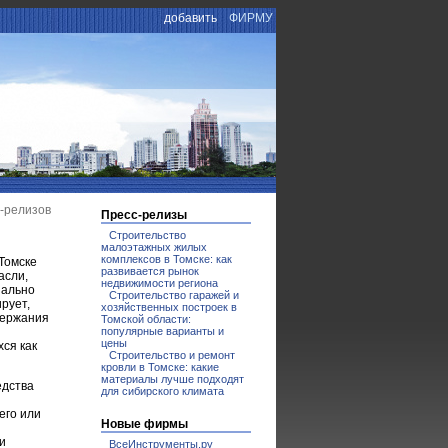
добавить
ФИРМУ
с-релизов
Пресс-релизы
Строительство
малоэтажных жилых
комплексов в Томске: как
Томске
развивается рынок
асли,
недвижимости региона
иально
Строительство гаражей и
рует,
хозяйственных построек в
держания
Томской области:
популярные варианты и
цены
хся как
Строительство и ремонт
кровли в Томске: какие
материалы лучше подходят
едства
для сибирского климата
его или
Новые фирмы
и
ВсеИнструменты.ру