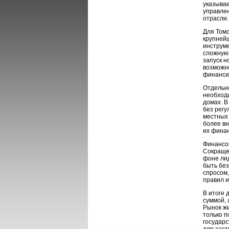
указывае
управлен
отрасли.
Для Томс
крупней
инструме
сложную 
запуск н
возможн
финанси
Отдельно
необходи
домах. В
без регу
местных
более вн
их финан
Финансо
Сокращен
фоне лид
быть без
спросом,
правил и
В итоге 
суммой, 
Рынок жи
только п
государ