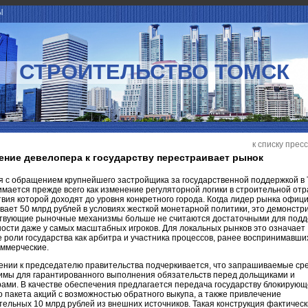
Ы
СТРОИТЕЛЬСТВО ТОМСК
к списку прес
ние девелопера к государству перестраивает рынок
я с обращением крупнейшего застройщика за государственной поддержкой в 
мается прежде всего как изменение регуляторной логики в строительной отр
вия которой доходят до уровня конкретного города. Когда лидер рынка офиц
ает 50 млрд рублей в условиях жесткой монетарной политики, это демонстри
ствующие рыночные механизмы больше не считаются достаточными для под
ости даже у самых масштабных игроков. Для локальных рынков это означает
 роли государства как арбитра и участника процессов, ранее воспринимавши
оммерческие.
ении к председателю правительства подчеркивается, что запрашиваемые ср
имы для гарантированного выполнения обязательств перед дольщиками и
ами. В качестве обеспечения предлагается передача государству блокирующ
 пакета акций с возможностью обратного выкупа, а также привлечение
ельных 10 млрд рублей из внешних источников. Такая конструкция фактическ