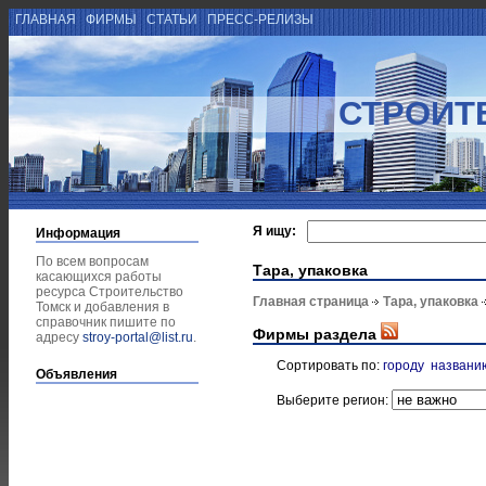
ГЛАВНАЯ
ФИРМЫ
СТАТЬИ
ПРЕСС-РЕЛИЗЫ
СТРОИТ
Я ищу:
Информация
По всем вопросам
Тара, упаковка
касающихся работы
ресурса Строительство
Главная страница
Тара, упаковка
Томск и добавления в
справочник пишите по
Фирмы раздела
адресу
stroy-portal@list.ru
.
Сортировать по:
городу
названи
Объявления
Выберите регион: