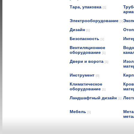
Тара, упаковка
Труб
[1]
арма
Электрооборудование
Эксп
[1]
Дизайн
Отоп
[1]
Безопасность
Инте
[1]
Вентиляционное
Водо
оборудование
кана
[1]
Двери и ворота
Изол
[1]
мат
Инструмент
Кирп
[0]
Климатическое
Кров
оборудование
мат
[1]
Ландшафтный дизайн
Лест
[1]
Мебель
Мета
[1]
мета