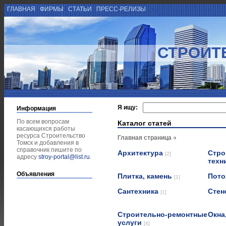
ГЛАВНАЯ
ФИРМЫ
СТАТЬИ
ПРЕСС-РЕЛИЗЫ
СТРОИТ
Я ищу:
Информация
По всем вопросам
Каталог статей
касающихся работы
ресурса Строительство
Главная страница
Томск и добавления в
справочник пишите по
Архитектура
Стро
[2]
адресу
stroy-portal@list.ru
.
техн
Объявления
Плитка, камень
Пот
[1]
Сантехника
Стен
[1]
Строительно-ремонтные
Окна
услуги
[4]